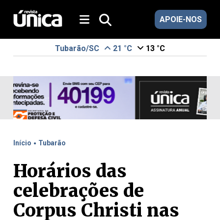
APOIE-NOS
Tubarão/SC
21 °C
13 °C
.
Início
Tubarão
Horários das
celebrações de
Corpus Christi nas