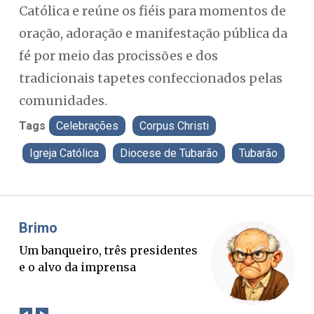
Católica e reúne os fiéis para momentos de
oração, adoração e manifestação pública da
fé por meio das procissões e dos
tradicionais tapetes confeccionados pelas
comunidades.
Tags
Celebrações
Corpus Christi
Igreja Católica
Diocese de Tubarão
Tubarão
Misael Elias
Fa
O Boato corre mais rápido que a
Pon
verdade. Mas quem paga a
pal
conta?