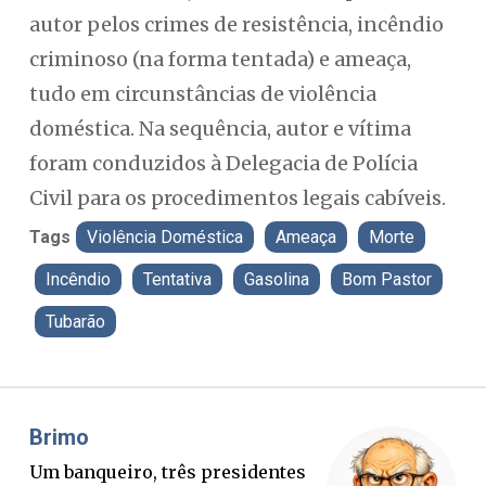
autor pelos crimes de resistência, incêndio
criminoso (na forma tentada) e ameaça,
tudo em circunstâncias de violência
doméstica. Na sequência, autor e vítima
foram conduzidos à Delegacia de Polícia
Civil para os procedimentos legais cabíveis.
Tags
Violência Doméstica
Ameaça
Morte
Incêndio
Tentativa
Gasolina
Bom Pastor
Tubarão
Misael Elias
Fa
O Boato corre mais rápido que a
Pon