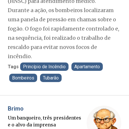
(HNSC) para atendimento médico.
Durante a ação, os bombeiros localizaram
uma panela de pressão em chamas sobre o
fogão. O fogo foi rapidamente controlado e,
na sequência, foi realizado o trabalho de
rescaldo para evitar novos focos de
incêndio.
Tags
Princípio de Incêndio
Apartamento
Bombeiros
Tubarão
Misael Elias
O Boato corre mais rápido que a
verdade. Mas quem paga a