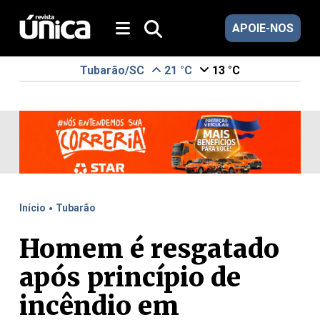
APOIE-NOS
Tubarão/SC
21 °C
13 °C
.
Início
Tubarão
Homem é resgatado
após princípio de
incêndio em