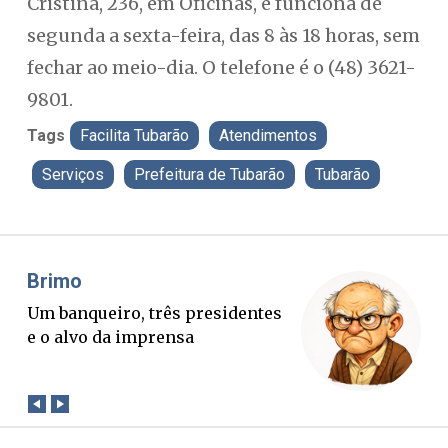
Cristina, 236, em Oficinas, e funciona de
segunda a sexta-feira, das 8 às 18 horas, sem
fechar ao meio-dia. O telefone é o (48) 3621-
9801.
Tags
Facilita Tubarão
Atendimentos
Serviços
Prefeitura de Tubarão
Tubarão
Misael Elias
Fa
O Boato corre mais rápido que a
Pon
verdade. Mas quem paga a
pal
conta?