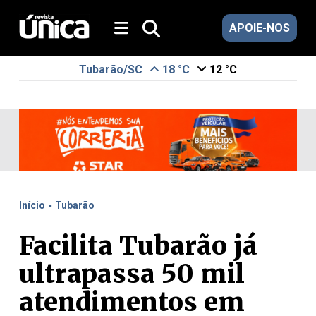
APOIE-NOS
Tubarão/SC
18 °C
12 °C
.
Início
Tubarão
Facilita Tubarão já
ultrapassa 50 mil
atendimentos em