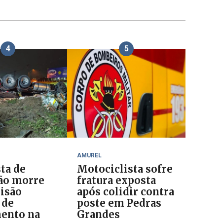
4
5
AMUREL
ta de
Motociclista sofre
ão morre
fratura exposta
lisão
após colidir contra
 de
poste em Pedras
ento na
Grandes