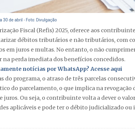
a 30 de abril - Foto: Divulgação
zação Fiscal (Refis) 2025, oferece aos contribuin
rizar débitos tributários e não tributários, com co
vos em juros e multas. No entanto, o não cumprim
r na perda imediata dos benefícios concedidos.
itamente notícias por WhatsApp? Acesse aqui
s do programa, o atraso de três parcelas consecuti
co do parcelamento, o que implica na revogação 
 juros. Ou seja, o contribuinte volta a dever o valor
es aplicáveis e pode ter o débito judicializado ou