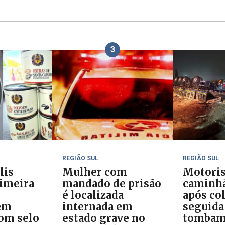
3
REGIÃO SUL
REGIÃO SUL
lis
Mulher com
Motoris
rimeira
mandado de prisão
caminh
é localizada
após co
em
internada em
seguida
om selo
estado grave no
tombam