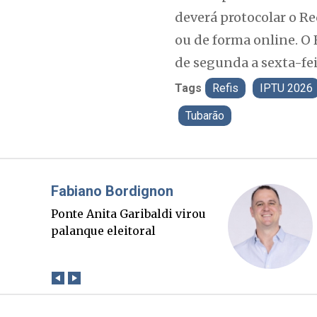
deverá protocolar o R
ou de forma online. O 
de segunda a sexta-fei
Tags
Refis
IPTU 2026
Tubarão
Misael Elias
O Boato corre mais rápido
que a verdade. Mas quem
paga a conta?