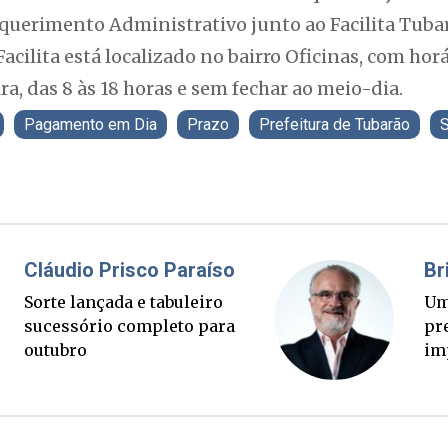
equerimento Administrativo junto ao Facilita Tuba
Facilita está localizado no bairro Oficinas, com h
ra, das 8 às 18 horas e sem fechar ao meio-dia.
Pagamento em Dia
Prazo
Prefeitura de Tubarão
S
Fabiano Bordignon
Cl
Ponte Anita Garibaldi virou
So
palanque eleitoral
su
ou