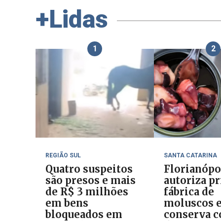
+Lidas
1
2
REGIÃO SUL
SANTA CATARINA
Quatro suspeitos
Florianópo
são presos e mais
autoriza p
de R$ 3 milhões
fábrica de
em bens
moluscos 
bloqueados em
conserva c