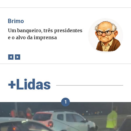
Misael Elias
O Boato corre mais rápido que a
verdade. Mas quem paga a
conta?
+Lidas
1