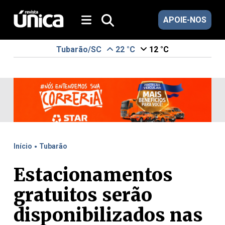
APOIE-NOS
Tubarão/SC
22 °C
12 °C
.
Início
Tubarão
Estacionamentos
gratuitos serão
disponibilizados nas