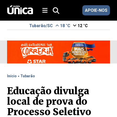
APOIE-NOS
Tubarão/SC
18 °C
12 °C
.
Início
Tubarão
Educação divulga
local de prova do
Processo Seletivo