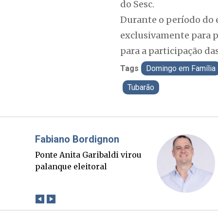
do Sesc.
Durante o período do e
exclusivamente para p
para a participação das
Tags
Domingo em Família
Tubarão
Misael Elias
O Boato corre mais rápido
que a verdade. Mas quem
paga a conta?