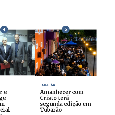
4
5
TUBARÃO
r e
Amanhecer com
ge
Cristo terá
am
segunda edição em
cial
Tubarão