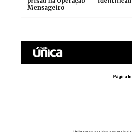
prisão na Operação
identifica
Mensageiro
Página In