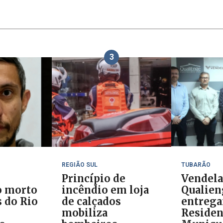
3
REGIÃO SUL
TUBARÃO
Princípio de
Vendela
o morto
incêndio em loja
Qualien
 do Rio
de calçados
entreg
mobiliza
Residen