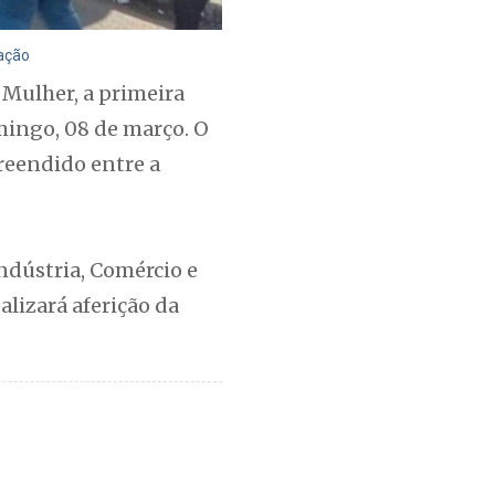
gação
Mulher, a primeira
mingo, 08 de março. O
preendido entre a
Indústria, Comércio e
lizará aferição da