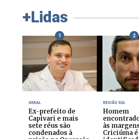
+Lidas
1
2
GERAL
REGIÃO SUL
Ex-prefeito de
Homem
Capivari e mais
encontrad
sete réus são
às margens
condenados à
Criciúma é