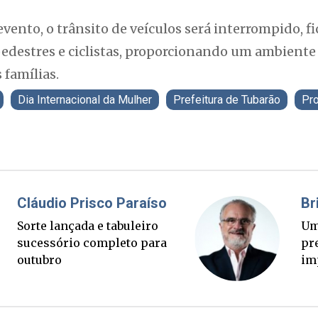
vento, o trânsito de veículos será interrompido, fi
edestres e ciclistas, proporcionando um ambiente
 famílias.
Dia Internacional da Mulher
Prefeitura de Tubarão
Pr
Fabiano Bordignon
Cl
Ponte Anita Garibaldi virou
Sor
palanque eleitoral
su
ou