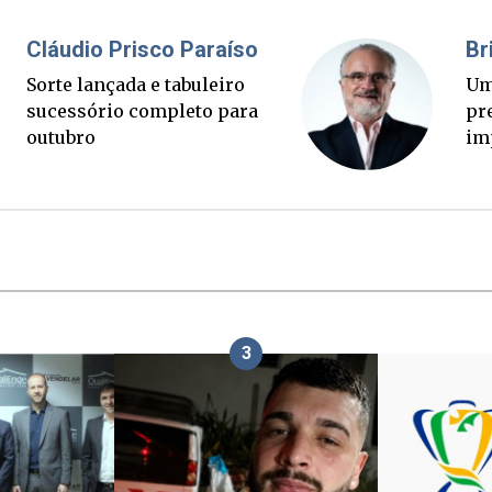
Fabiano Bordignon
Cl
Ponte Anita Garibaldi virou
Sor
palanque eleitoral
su
ou
3