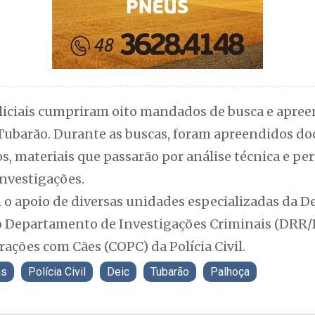
oliciais cumpriram oito mandados de busca e apre
 Tubarão. Durante as buscas, foram apreendidos d
os, materiais que passarão por análise técnica e pe
nvestigações.
o apoio de diversas unidades especializadas da De
 Departamento de Investigações Criminais (DRR/Di
ações com Cães (COPC) da Polícia Civil.
as
Polícia Civil
Deic
Tubarão
Palhoça