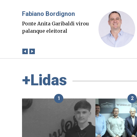
Misael Elias
O Boato corre mais rápido
que a verdade. Mas quem
paga a conta?
+Lidas
1
2