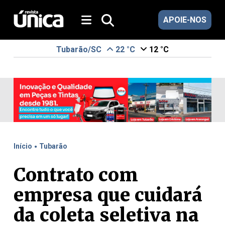
APOIE-NOS
Tubarão/SC
22 °C
12 °C
.
Início
Tubarão
Contrato com
empresa que cuidará
da coleta seletiva na