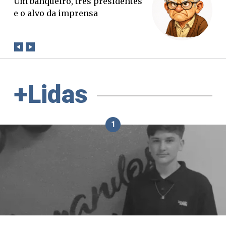
O Boato corre mais rápido que a
verdade. Mas quem paga a
conta?
+Lidas
1