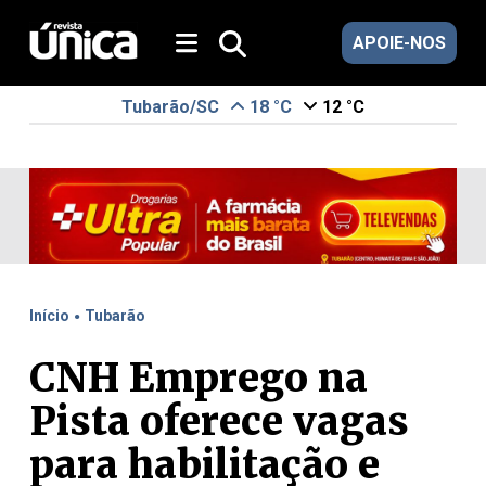
APOIE-NOS
Tubarão/SC
18 °C
12 °C
.
Início
Tubarão
CNH Emprego na
Pista oferece vagas
para habilitação e