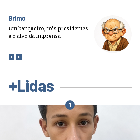
Misael Elias
O Boato corre mais rápido que a
verdade. Mas quem paga a
conta?
+Lidas
1