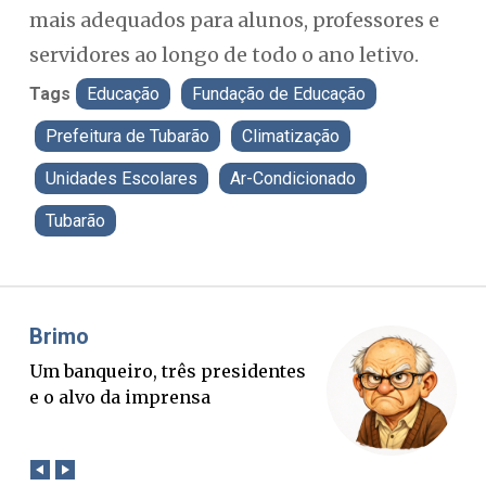
mais adequados para alunos, professores e
servidores ao longo de todo o ano letivo.
Tags
Educação
Fundação de Educação
Prefeitura de Tubarão
Climatização
Unidades Escolares
Ar-Condicionado
Tubarão
Misael Elias
O Boato corre mais rápido que a
verdade. Mas quem paga a
conta?