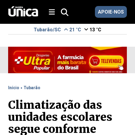
APOIE-NOS
Tubarão/SC
21 °C
13 °C
.
Início
Tubarão
Climatização das
unidades escolares
segue conforme