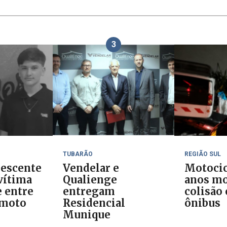
3
TUBARÃO
REGIÃO SUL
lescente
Vendelar e
Motocic
vítima
Qualienge
anos mo
e entre
entregam
colisão
 moto
Residencial
ônibus
Munique