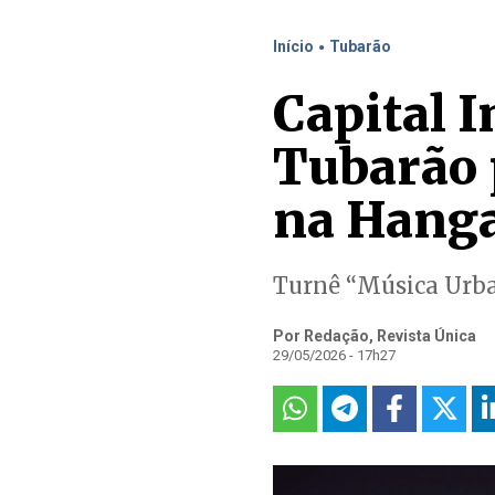
.
Início
Tubarão
Capital 
Tubarão p
na Hanga
Turnê “Música Urban
Por Redação, Revista Única
29/05/2026 - 17h27