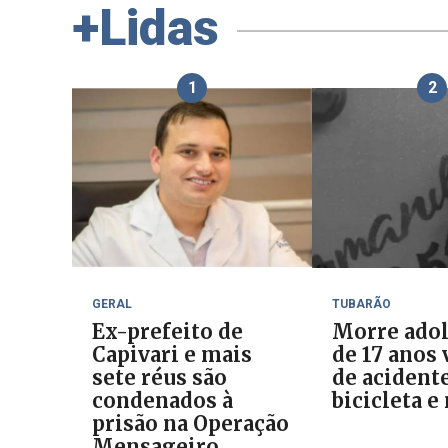
+Lidas
1
2
GERAL
TUBARÃO
Ex-prefeito de
Morre ado
Capivari e mais
de 17 anos 
sete réus são
de acident
condenados à
bicicleta e
prisão na Operação
Mensageiro