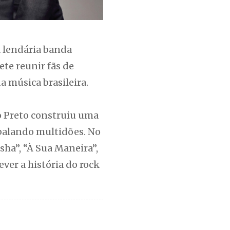
A lendária banda
te reunir fãs de
 música brasileira.
o Preto construiu uma
balando multidões. No
sha”, “À Sua Maneira”,
ver a história do rock