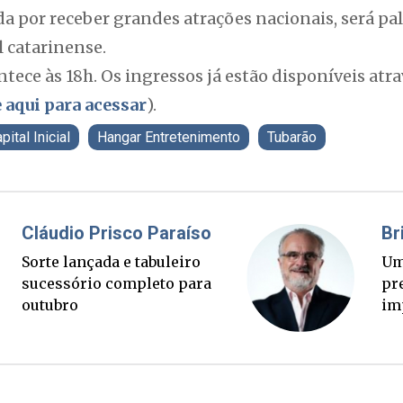
da por receber grandes atrações nacionais, será p
 catarinense.
tece às 18h. Os ingressos já estão disponíveis atrav
e aqui para acessar
).
pital Inicial
Hangar Entretenimento
Tubarão
Fabiano Bordignon
Cl
Ponte Anita Garibaldi virou
Sor
palanque eleitoral
su
ou