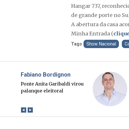
Hangar 737, reconheci
de grande porte no Sul
A abertura da casa acon
Minha Entrada (
cliqu
Tags
Show Nacional
Ca
Misael Elias
O Boato corre mais rápido
que a verdade. Mas quem
paga a conta?