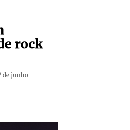
m
de rock
7 de junho