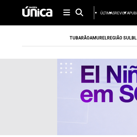
ÚLTIMAS
REVISTA
PUB
TUBARÃO
AMUREL
REGIÃO SUL
BL