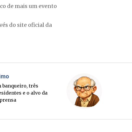
alco de mais um evento
és do site oficial da
áudio Prisco Paraíso
Brimo
te lançada e tabuleiro
Um banqu
cessório completo para
presiden
tubro
imprens