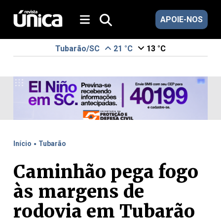
APOIE-NOS
Tubarão/SC
21 °C
13 °C
.
Início
Tubarão
Caminhão pega fogo
às margens de
rodovia em Tubarão