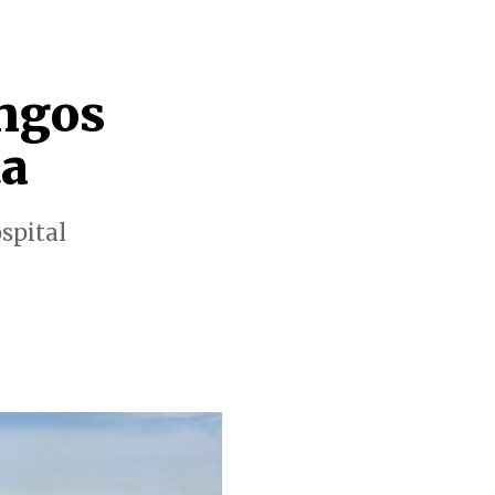
ngos
ta
spital