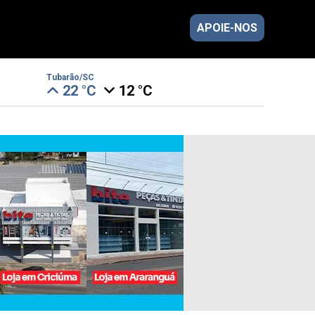
APOIE-NOS
Tubarão/SC
22 °C
12 °C