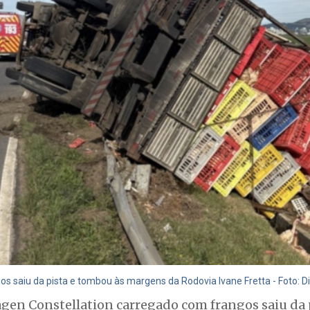
 saiu da pista e tombou às margens da Rodovia Ivane Fretta - Foto: D
n Constellation carregado com frangos saiu da 