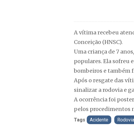
A vítima recebeu aten
Conceição (HNSC).
Uma criança de 7 anos,
populares. Ela sofreu 
bombeiros e também fo
Após o resgate das ví
sinalizar a rodovia e g
A ocorrência foi poste
pelos procedimentos n
Tags
Acidente
Rodovia