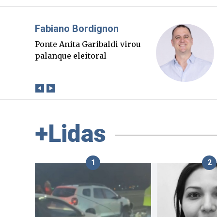
Misael Elias
O Boato corre mais rápido
que a verdade. Mas quem
paga a conta?
+Lidas
1
2