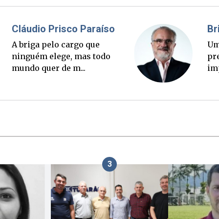
Fabiano Bordignon
Ponte Anita Garibaldi virou
palanque eleitoral
3