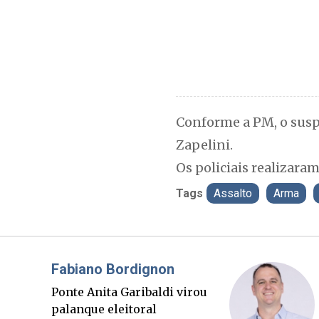
Conforme a PM, o susp
Zapelini.
Os policiais realizar
Tags
Assalto
Arma
Misael Elias
O Boato corre mais rápido
que a verdade. Mas quem