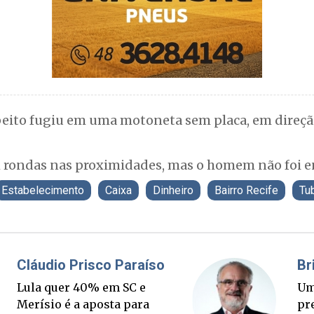
eito fugiu em uma motoneta sem placa, em direçã
am rondas nas proximidades, mas o homem não foi 
Estabelecimento
Caixa
Dinheiro
Bairro Recife
Tu
Fabiano Bordignon
Ponte Anita Garibaldi virou
palanque eleitoral