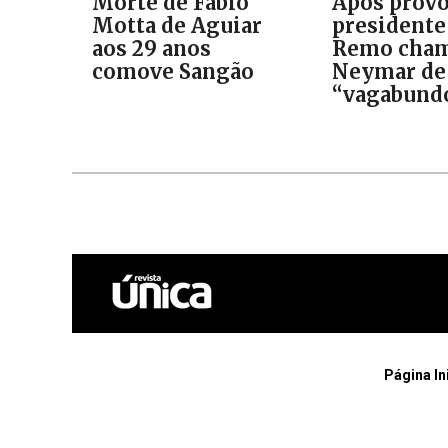
Morte de Fábio
Após provo
Motta de Aguiar
presidente
aos 29 anos
Remo cha
comove Sangão
Neymar de
“vagabund
Página In