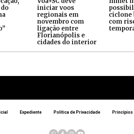
cação,
Voa+SC deve
Inmet m
 do
iniciar voos
possibi
ma
regionais em
ciclone
novembro com
com ris
o”
ligação entre
tempora
Florianópolis e
cidades do interior
icial
Expediente
Política de Privacidade
Princípios 