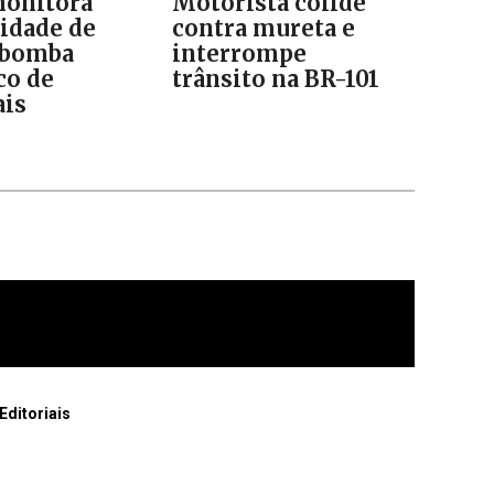
onitora
Motorista colide
lidade de
contra mureta e
 bomba
interrompe
co de
trânsito na BR-101
is
Editoriais