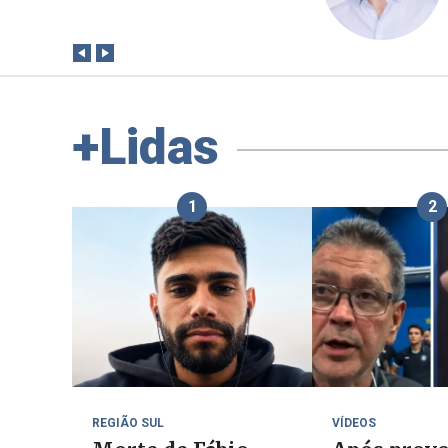
paga a conta?
+Lidas
1
2
REGIÃO SUL
VÍDEOS