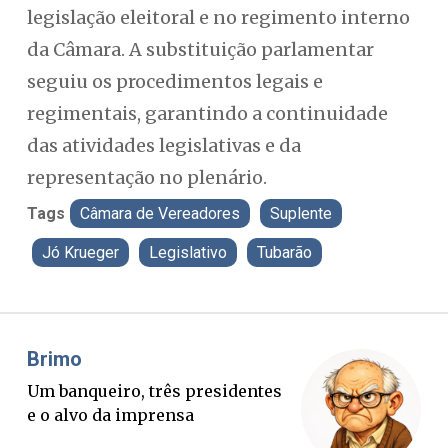
legislação eleitoral e no regimento interno
da Câmara. A substituição parlamentar
seguiu os procedimentos legais e
regimentais, garantindo a continuidade
das atividades legislativas e da
representação no plenário.
Tags
Câmara de Vereadores
Suplente
Jó Krueger
Legislativo
Tubarão
Brimo
Mis
Um banqueiro, três presidentes
O B
e o alvo da imprensa
ver
con