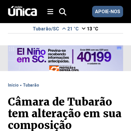
APOIE-NOS
Tubarão/SC
21 °C
13 °C
.
Início
Tubarão
Câmara de Tubarão
tem alteração em sua
composição