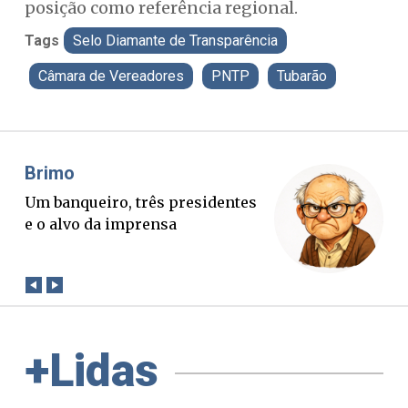
posição como referência regional.
Tags
Selo Diamante de Transparência
Câmara de Vereadores
PNTP
Tubarão
Misael Elias
Fa
O Boato corre mais rápido que a
Pon
verdade. Mas quem paga a
pal
conta?
+Lidas