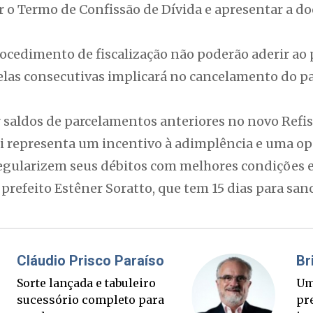
ar o Termo de Confissão de Dívida e apresentar a 
rocedimento de fiscalização não poderão aderir ao
rcelas consecutivas implicará no cancelamento do 
r saldos de parcelamentos anteriores no novo Refis
ei representa um incentivo à adimplência e uma o
egularizem seus débitos com melhores condições e 
prefeito Estêner Soratto, que tem 15 dias para sanci
Fabiano Bordignon
Cl
Ponte Anita Garibaldi virou
Sor
palanque eleitoral
su