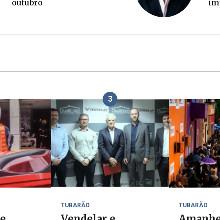
ou
3
TUBARÃO
TUBARÃO
de
Vendelar e
Amanhe