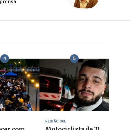
tubro
imprens
4
5
REGIÃO SUL
cer com
Motociclista de 21