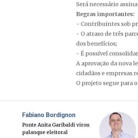
Será necessário assin
Regras importantes:
- Contribuintes sob p
- O atraso de três pa
dos benefícios;
- É possível consolida
A aprovação da nova l
cidadãos e empresas r
O projeto segue para o 
Misael Elias
O Boato corre mais rápido
que a verdade. Mas quem