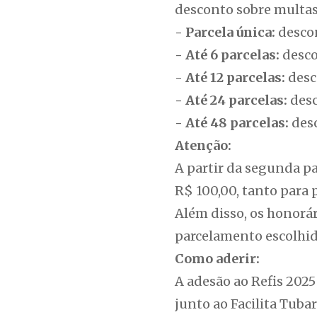
desconto sobre multas 
- Parcela única:
descon
- Até 6 parcelas:
desco
- Até 12 parcelas:
desc
- Até 24 parcelas:
des
- Até 48 parcelas:
des
Atenção:
A partir da segunda pa
R$ 100,00, tanto para p
Além disso, os honorá
parcelamento escolhid
Como aderir:
A adesão ao Refis 2025
junto ao Facilita Tuba