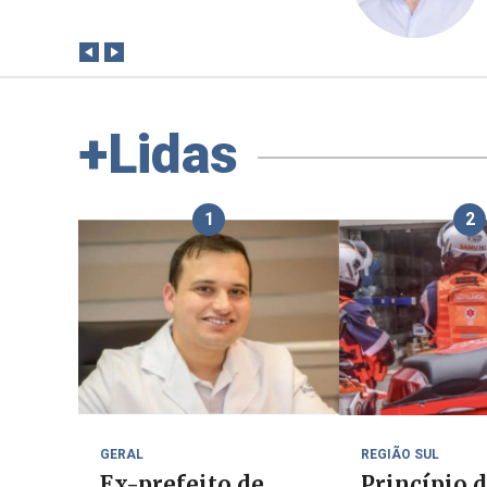
paga a conta?
+Lidas
1
2
GERAL
REGIÃO SUL
Ex-prefeito de
Princípio 