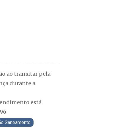
o ao transitar pela
ança durante a
atendimento está
596
ão Saneamento