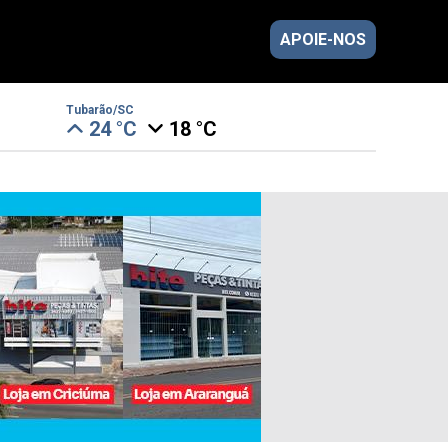
APOIE-NOS
Tubarão/SC
24 °C
18 °C