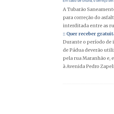
Em caso de chuva, o serviço ser
A Tubarão Saneamento 
para correção do asfal
interditada entre as r
:: Quer receber gratu
Durante o período de 
de Pádua deverão utili
pela rua Maranhão e, 
à Avenida Pedro Zapeli