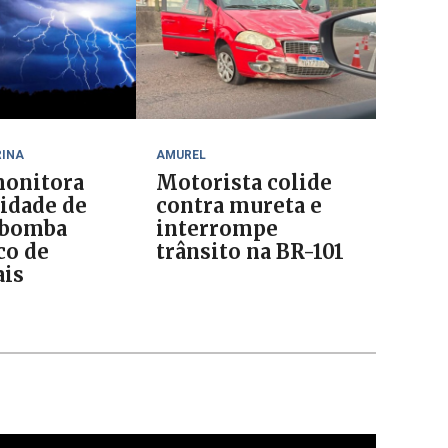
RINA
AMUREL
onitora
Motorista colide
lidade de
contra mureta e
 bomba
interrompe
co de
trânsito na BR-101
is