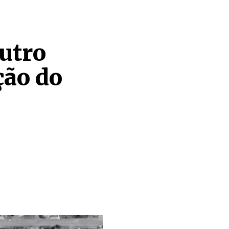
outro
ção do