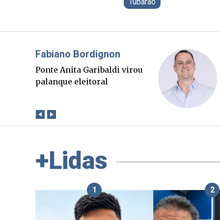
Tubarão
Misael Elias
O Boato corre mais rápido
que a verdade. Mas quem
paga a conta?
+Lidas
1
2