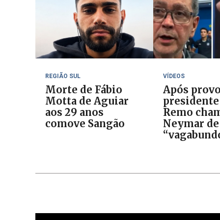
REGIÃO SUL
VÍDEOS
Morte de Fábio
Após provo
Motta de Aguiar
presidente
aos 29 anos
Remo cha
comove Sangão
Neymar de
“vagabund