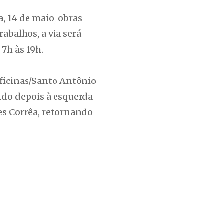
, 14 de maio, obras
abalhos, a via será
7h às 19h.
Oficinas/Santo Antônio
indo depois à esquerda
es Corrêa, retornando