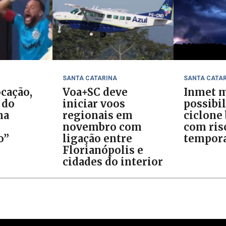
SANTA CATARINA
SANTA CATA
cação,
Voa+SC deve
Inmet m
 do
iniciar voos
possibi
ma
regionais em
ciclone
novembro com
com ris
o”
ligação entre
tempora
Florianópolis e
cidades do interior