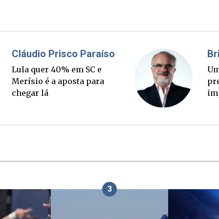
Fabiano Bordignon
Ponte Anita Garibaldi virou
palanque eleitoral
3