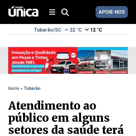
APOIE-NOS
Tubarão/SC
22 °C
12 °C
.
Início
Tubarão
Atendimento ao
público em alguns
setores da saúde terá