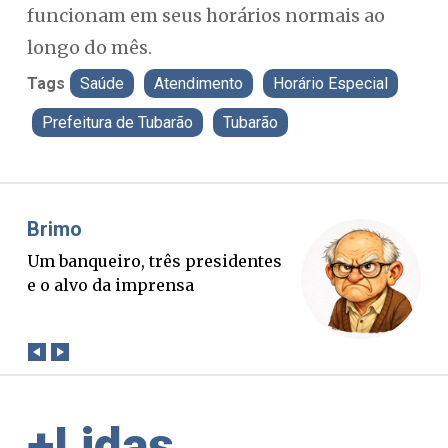
funcionam em seus horários normais ao
longo do mês.
Tags
Saúde
Atendimento
Horário Especial
Prefeitura de Tubarão
Tubarão
Misael Elias
O Boato corre mais rápido que a
verdade. Mas quem paga a
conta?
+Lidas