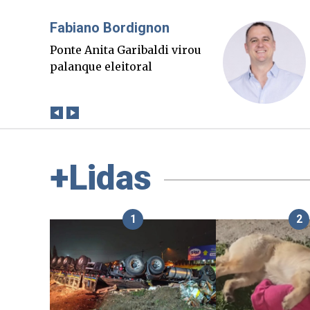
Misael Elias
O Boato corre mais rápido
que a verdade. Mas quem
paga a conta?
+Lidas
1
2