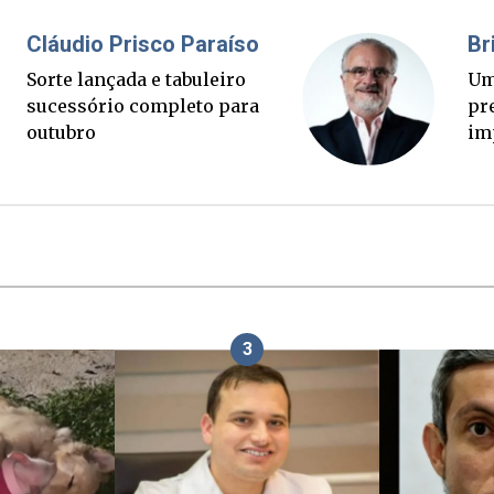
Fabiano Bordignon
Cl
Ponte Anita Garibaldi virou
So
palanque eleitoral
su
ou
3