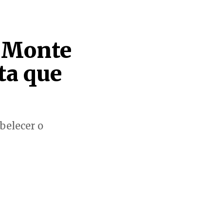
o Monte
ta que
abelecer o