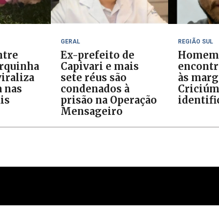
GERAL
REGIÃO SUL
ntre
Ex-prefeito de
Homem
orquinha
Capivari e mais
encontr
iraliza
sete réus são
às marg
 nas
condenados à
Criciúm
is
prisão na Operação
identif
Mensageiro