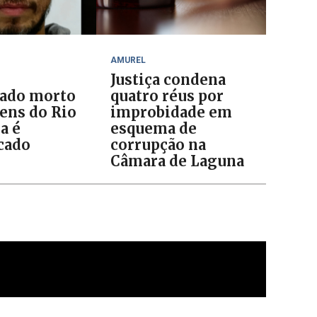
AMUREL
Justiça condena
ado morto
quatro réus por
ens do Rio
improbidade em
a é
esquema de
icado
corrupção na
Câmara de Laguna