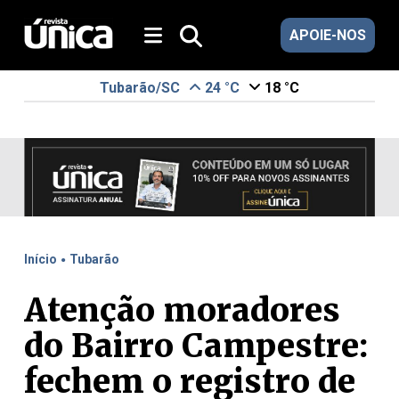
APOIE-NOS
Tubarão/SC
24 °C
18 °C
.
Início
Tubarão
Atenção moradores
do Bairro Campestre:
fechem o registro de