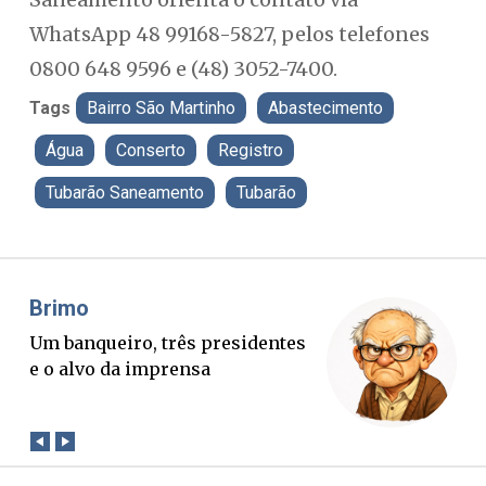
WhatsApp 48 99168-5827, pelos telefones
0800 648 9596 e (48) 3052-7400.
Tags
Bairro São Martinho
Abastecimento
Água
Conserto
Registro
Tubarão Saneamento
Tubarão
Misael Elias
F
O Boato corre mais rápido que a
P
verdade. Mas quem paga a
p
conta?