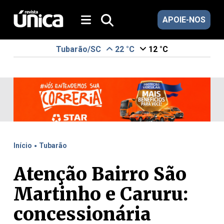
APOIE-NOS
Tubarão/SC
22 °C
12 °C
.
Início
Tubarão
Atenção Bairro São
Martinho e Caruru:
concessionária