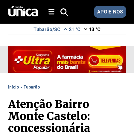
APOIE-NOS
Tubarão/SC
21 °C
13 °C
.
Início
Tubarão
Atenção Bairro
Monte Castelo:
concessionária