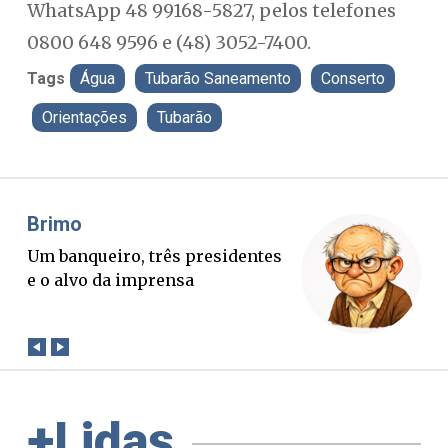
WhatsApp 48 99168-5827, pelos telefones
0800 648 9596 e (48) 3052-7400.
Tags
Água
Tubarão Saneamento
Conserto
Orientações
Tubarão
Misael Elias
O Boato corre mais rápido que a
verdade. Mas quem paga a
conta?
+Lidas