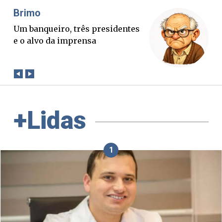
Misael Elias
ueiro, três presidentes
O Boato corre
o da imprensa
verdade. Mas
conta?
+Lidas
1