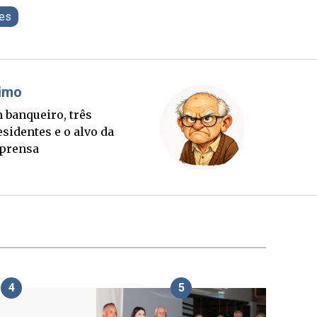
es
Cláudio Prisco Paraíso
Sorte lançada e tabuleiro
sucessório completo para
outubro
4
5