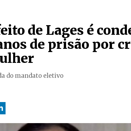
feito de Lages é con
anos de prisão por c
ulher
da do mandato eletivo