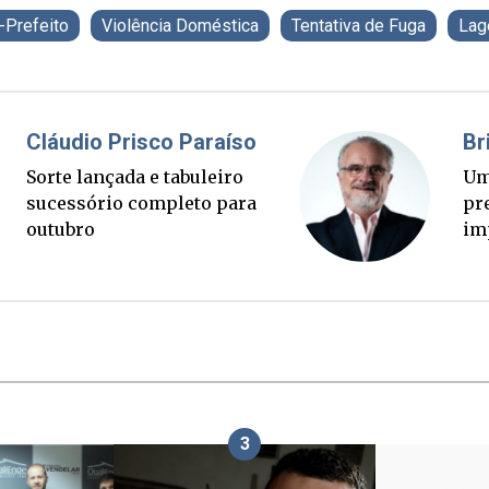
-Prefeito
Violência Doméstica
Tentativa de Fuga
Lag
Fabiano Bordignon
Ponte Anita Garibaldi virou
palanque eleitoral
3