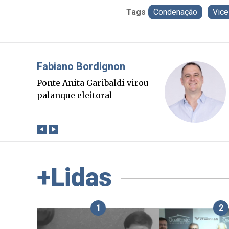
Tags
Condenação
Vice
Misael Elias
O Boato corre mais rápido
que a verdade. Mas quem
paga a conta?
+Lidas
1
2