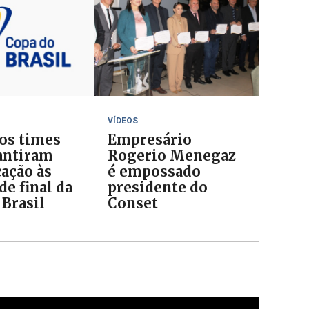
VÍDEOS
 os times
Empresário
antiram
Rogerio Menegaz
cação às
é empossado
de final da
presidente do
 Brasil
Conset