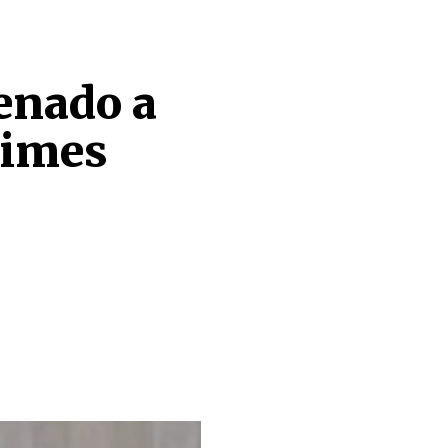
denado a
rimes