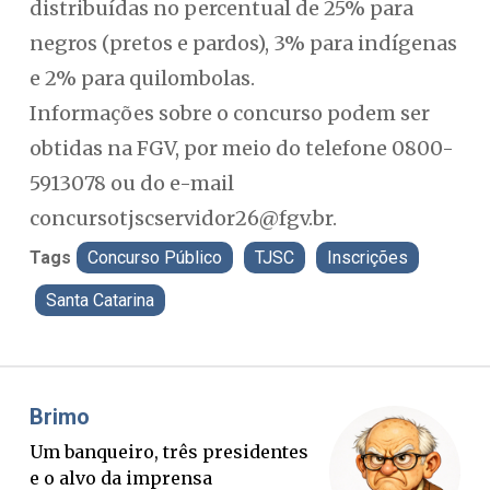
distribuídas no percentual de 25% para
negros (pretos e pardos), 3% para indígenas
e 2% para quilombolas.
Informações sobre o concurso podem ser
obtidas na FGV, por meio do telefone 0800-
5913078 ou do e-mail
concursotjscservidor26@fgv.br
.
Tags
Concurso Público
TJSC
Inscrições
Santa Catarina
Misael Elias
Fa
O Boato corre mais rápido que a
Pon
verdade. Mas quem paga a
pal