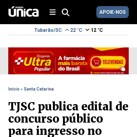
APOIE-NOS
Tubarão/SC
22 °C
12 °C
.
Início
Santa Catarina
TJSC publica edital de
concurso público
para ingresso no