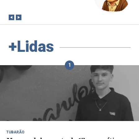
conta?
+Lidas
1
TUBARÃO