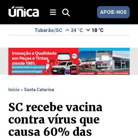
APOIE-NOS
Tubarão/SC
24 °C
18 °C
.
Início
Santa Catarina
SC recebe vacina
contra vírus que
causa 60% das