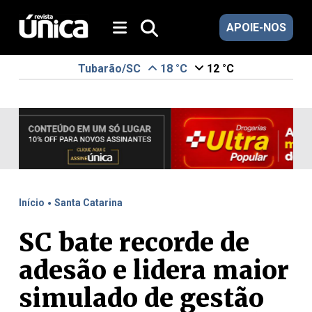
APOIE-NOS
Tubarão/SC
18 °C
12 °C
.
Início
Santa Catarina
SC bate recorde de
adesão e lidera maior
simulado de gestão