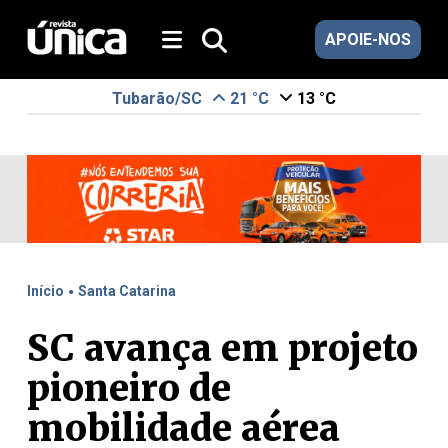
APOIE-NOS
Tubarão/SC
21 °C
13 °C
.
Início
Santa Catarina
SC avança em projeto
pioneiro de
mobilidade aérea