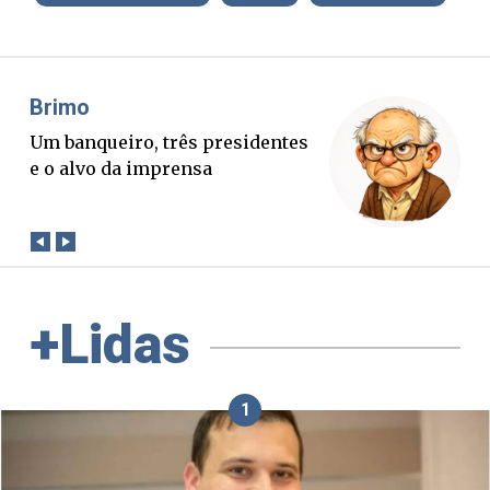
Brimo
Mis
Um banqueiro, três presidentes
O B
e o alvo da imprensa
ver
con
+Lidas
1