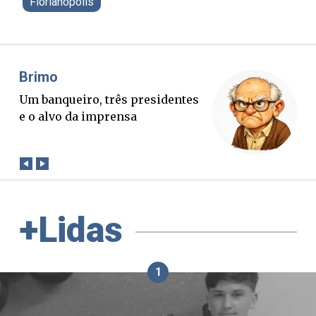
Florianópolis
Misael Elias
ntes
O Boato corre mais rápido que a
verdade. Mas quem paga a
conta?
+Lidas
1