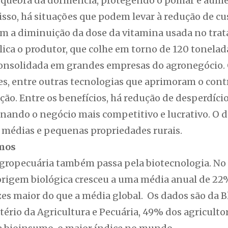
a quebra da dormência, protegendo o pomar e aum
sso, há situações que podem levar à redução de cu
m a diminuição da dose da vitamina usada no tra
plica o produtor, que colhe em torno de 120 tonela
é consolidada em grandes empresas do agronegócio
nes, entre outras tecnologias que aprimoram o con
ção. Entre os benefícios, há redução de desperdíci
nando o negócio mais competitivo e lucrativo. O d
a médias e pequenas propriedades rurais.
umos
agropecuária também passa pela biotecnologia. No 
origem biológica cresceu a uma média anual de 22
zes maior do que a média global. Os dados são da Bl
ério da Agricultura e Pecuária, 49% dos agricultore