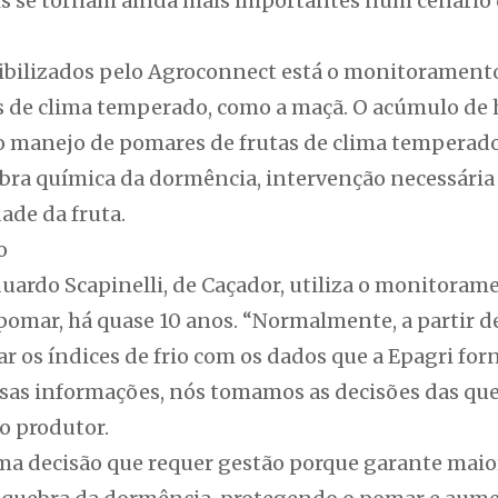
eis se tornam ainda mais importantes num cenário 
ibilizados pelo Agroconnect está o monitoramento 
as de clima temperado, como a maçã. O acúmulo de 
o manejo de pomares de frutas de clima temperado
ra química da dormência, intervenção necessária 
ade da fruta.
o
ardo Scapinelli, de Caçador, utiliza o monitorame
pomar, há quase 10 anos. “Normalmente, a partir d
 os índices de frio com os dados que a Epagri for
ssas informações, nós tomamos as decisões das qu
 o produtor.
a decisão que requer gestão porque garante maior