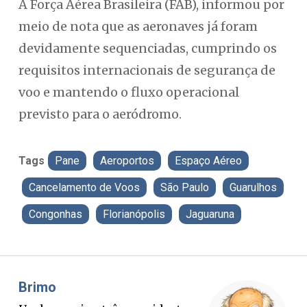
A Força Aérea Brasileira (FAB), informou por
meio de nota que as aeronaves já foram
devidamente sequenciadas, cumprindo os
requisitos internacionais de segurança de
voo e mantendo o fluxo operacional
previsto para o aeródromo.
Tags
Pane
Aeroportos
Espaço Aéreo
Cancelamento de Voos
São Paulo
Guarulhos
Congonhas
Florianópolis
Jaguaruna
Misael Elias
Fa