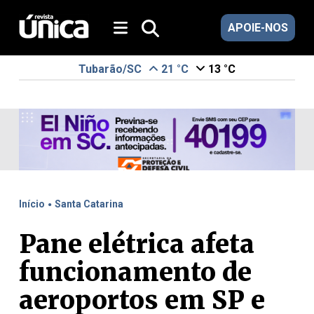
APOIE-NOS
Tubarão/SC
21 °C
13 °C
.
Início
Santa Catarina
Pane elétrica afeta
funcionamento de
aeroportos em SP e