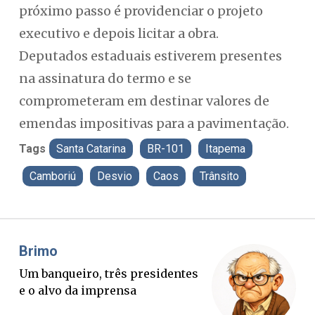
próximo passo é providenciar o projeto
executivo e depois licitar a obra.
Deputados estaduais estiverem presentes
na assinatura do termo e se
comprometeram em destinar valores de
emendas impositivas para a pavimentação.
Tags
Santa Catarina
BR-101
Itapema
Camboriú
Desvio
Caos
Trânsito
Misael Elias
O Boato corre mais rápido que a
verdade. Mas quem paga a
conta?