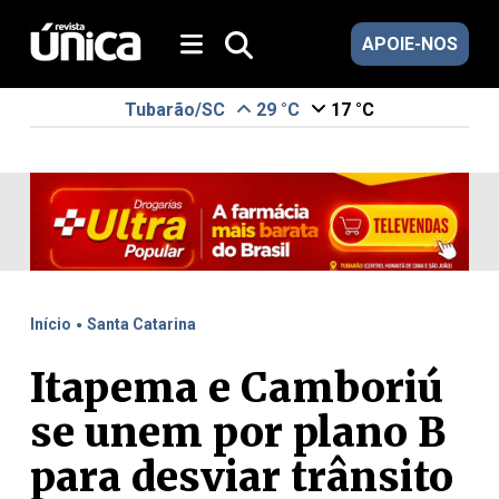
APOIE-NOS
Tubarão/SC
29 °C
17 °C
.
Início
Santa Catarina
Itapema e Camboriú
se unem por plano B
para desviar trânsito