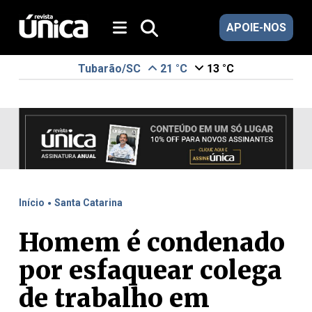
APOIE-NOS
Tubarão/SC
21 °C
13 °C
.
Início
Santa Catarina
Homem é condenado
por esfaquear colega
de trabalho em