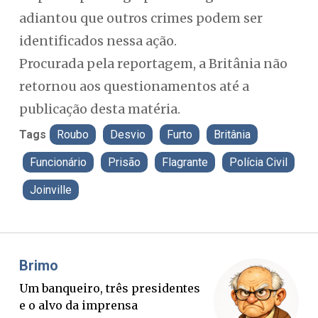
adiantou que outros crimes podem ser
identificados nessa ação.
Procurada pela reportagem, a Britânia não
retornou aos questionamentos até a
publicação desta matéria.
Tags
Roubo
Desvio
Furto
Britânia
Funcionário
Prisão
Flagrante
Polícia Civil
Joinville
Brimo
Mis
Um banqueiro, três presidentes
O B
e o alvo da imprensa
ver