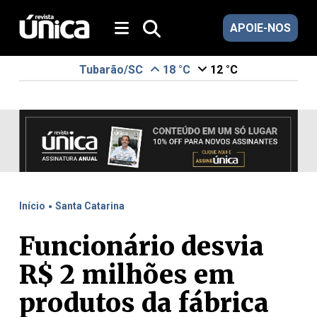
APOIE-NOS
Tubarão/SC
18 °C
12 °C
.
Início
Santa Catarina
Funcionário desvia
R$ 2 milhões em
produtos da fábrica