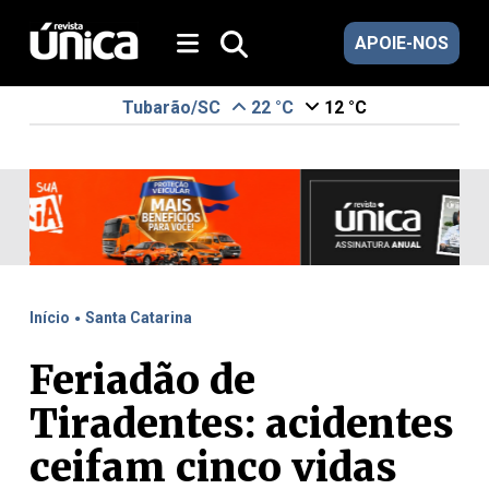
APOIE-NOS
Tubarão/SC
22 °C
12 °C
.
Início
Santa Catarina
Feriadão de
Tiradentes: acidentes
ceifam cinco vidas