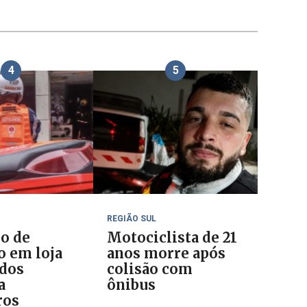
4
5
REGIÃO SUL
io de
Motociclista de 21
o em loja
anos morre após
ados
colisão com
a
ônibus
ros