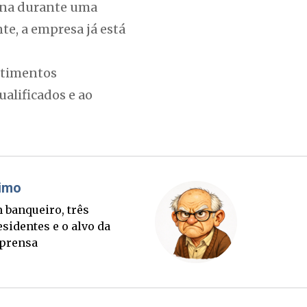
rina durante uma
te, a empresa já está
estimentos
alificados e ao
áudio Prisco Paraíso
Brimo
te lançada e tabuleiro
Um banqu
cessório completo para
presiden
tubro
imprens