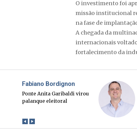
O investimento foi ap
missão institucional r
na fase de implantaçã
A chegada da multinaci
internacionais voltado
fortalecimento da indú
Misael Elias
O Boato corre mais rápido
que a verdade. Mas quem
paga a conta?