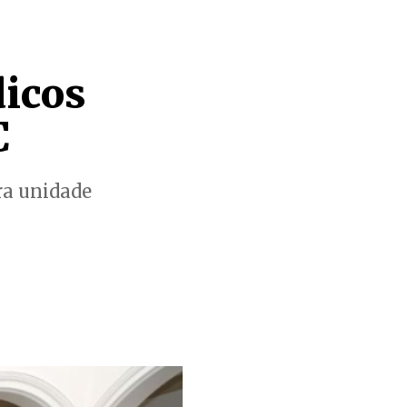
icos
C
ra unidade