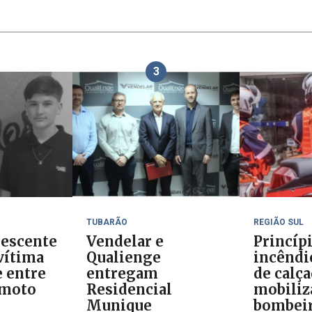
3
TUBARÃO
REGIÃO SUL
lescente
Vendelar e
Princíp
vítima
Qualienge
incêndi
e entre
entregam
de calç
 moto
Residencial
mobiliz
Munique
bombei