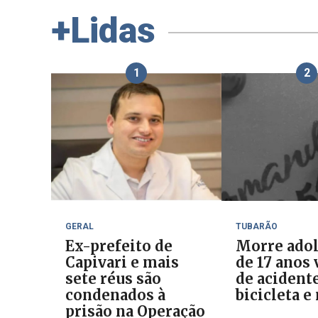
+Lidas
1
2
GERAL
TUBARÃO
Ex-prefeito de
Morre ado
Capivari e mais
de 17 anos 
sete réus são
de acident
condenados à
bicicleta e
prisão na Operação