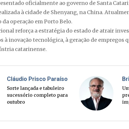
resentado oficialmente ao governo de Santa Cata
ealizada à cidade de Shenyang, na China. Atualmen
o da operação em Porto Belo.
onal reforça a estratégia do estado de atrair inv
s à inovação tecnológica, à geração de empregos qu
stria catarinense.
Fabiano Bordignon
Cl
Ponte Anita Garibaldi virou
Sor
palanque eleitoral
su
ou