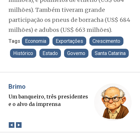
milhões). Também tiveram grande
participação os pneus de borracha (US$ 684
milhões) e adubos (US$ 663 milhões).
Tags
Economia
Exportações
Crescimento
Histórico
Estado
Governo
Santa Catarina
Misael Elias
Fa
O Boato corre mais rápido que a
Pon
verdade. Mas quem paga a
pal
conta?