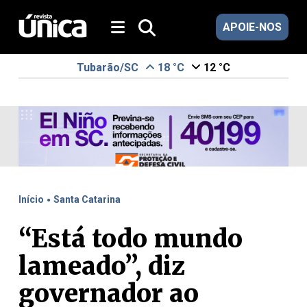
APOIE-NOS
Tubarão/SC
18 °C
12 °C
.
Início
Santa Catarina
“Está todo mundo
lameado”, diz
governador ao