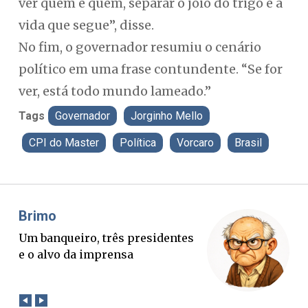
ver quem é quem, separar o joio do trigo e a
vida que segue”, disse.
No fim, o governador resumiu o cenário
político em uma frase contundente. “Se for
ver, está todo mundo lameado.”
Tags
Governador
Jorginho Mello
CPI do Master
Política
Vorcaro
Brasil
Misael Elias
Fa
O Boato corre mais rápido que a
Pon
verdade. Mas quem paga a
pal
conta?