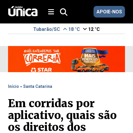
APOIE-NOS
Tubarão/SC
18 °C
12 °C
.
Início
Santa Catarina
Em corridas por
aplicativo, quais são
os direitos dos