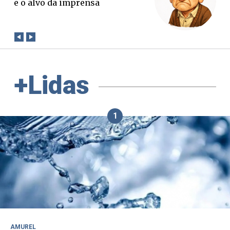
verdade. Mas quem paga a
conta?
+Lidas
1
AMUREL