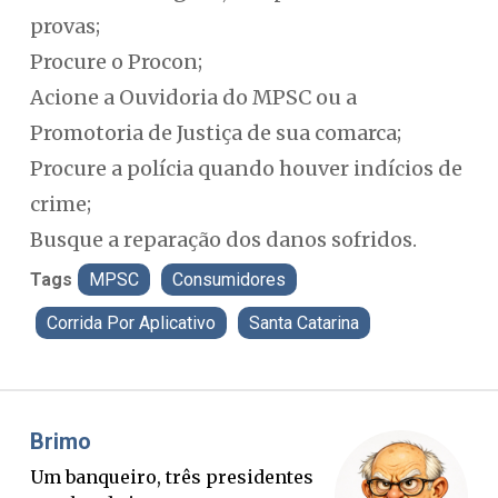
provas;
Procure o Procon;
Acione a Ouvidoria do MPSC ou a
Promotoria de Justiça de sua comarca;
Procure a polícia quando houver indícios de
crime;
Busque a reparação dos danos sofridos.
Tags
MPSC
Consumidores
Corrida Por Aplicativo
Santa Catarina
Misael Elias
O Boato corre mais rápido que a