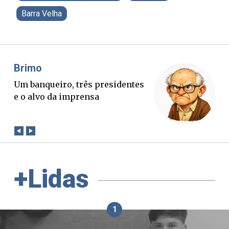
Barra Velha
Misael Elias
O Boato corre mais rápido que a
verdade. Mas quem paga a
conta?
+Lidas
1