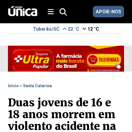
APOIE-NOS
Tubarão/SC
22 °C
12 °C
.
Início
Santa Catarina
Duas jovens de 16 e
18 anos morrem em
violento acidente na