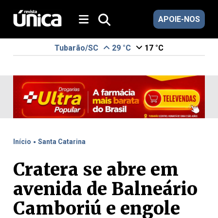
APOIE-NOS
Tubarão/SC
29 °C
17 °C
.
Início
Santa Catarina
Cratera se abre em
avenida de Balneário
Camboriú e engole