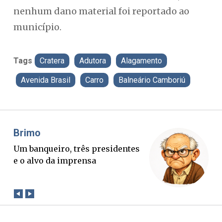
nenhum dano material foi reportado ao
município.
Tags
Cratera
Adutora
Alagamento
Avenida Brasil
Carro
Balneário Camboriú
Misael Elias
Fa
O Boato corre mais rápido que a
Po
verdade. Mas quem paga a
pa
conta?