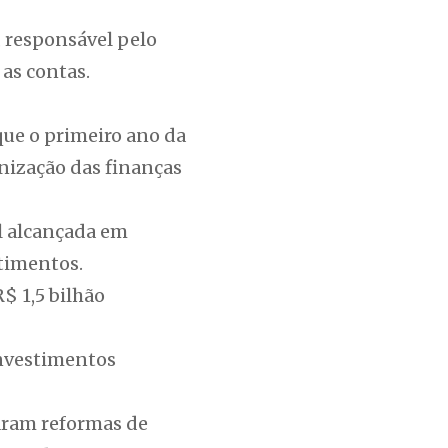
, responsável pelo
 as contas.
que o primeiro ano da
nização das finanças
al alcançada em
timentos.
$ 1,5 bilhão
investimentos
iaram reformas de