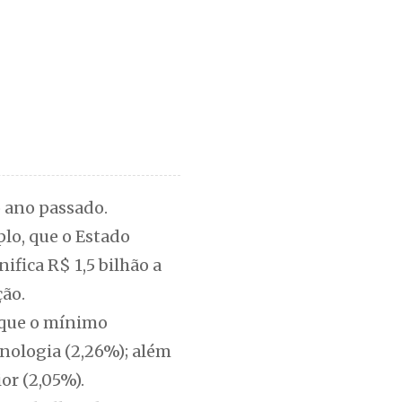
 ano passado.
plo, que o Estado
ifica R$ 1,5 bilhão a
ção.
 que o mínimo
nologia (2,26%); além
or (2,05%).