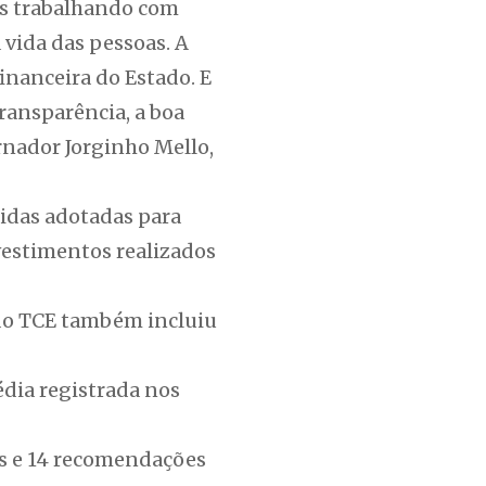
os trabalhando com
 vida das pessoas. A
inanceira do Estado. E
ransparência, a boa
rnador Jorginho Mello,
didas adotadas para
nvestimentos realizados
 do TCE também incluiu
dia registrada nos
vas e 14 recomendações