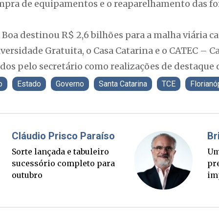
compra de equipamentos e o reaparelhamento das fo
Boa destinou R$ 2,6 bilhões para a malha viária c
ersidade Gratuita, o Casa Catarina e o CATEC – C
s pelo secretário como realizações de destaque d
o
Estado
Governo
Santa Catarina
TCE
Florianó
Fabiano Bordignon
Cl
Ponte Anita Garibaldi virou
Sor
palanque eleitoral
su
ou