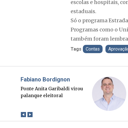
escolas e hospitais, 
estaduais.
Só o programa Estrada 
Programas como o Univ
também foram lembrado
Tags
Contas
Aprovaçã
Misael Elias
O Boato corre mais rápido
que a verdade. Mas quem
paga a conta?