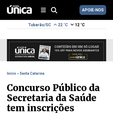
APOIE-NOS
Tubarão/SC
22 °C
12 °C
.
Início
Santa Catarina
Concurso Público da
Secretaria da Saúde
tem inscrições