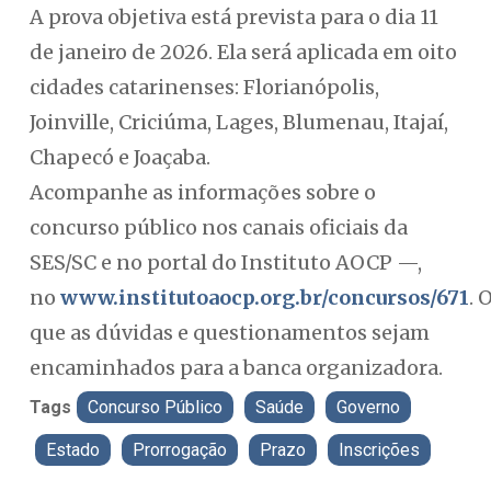
A prova objetiva está prevista para o dia 11
de janeiro de 2026. Ela será aplicada em oito
cidades catarinenses: Florianópolis,
Joinville, Criciúma, Lages, Blumenau, Itajaí,
Chapecó e Joaçaba.
Acompanhe as informações sobre o
concurso público nos canais oficiais da
SES/SC e no portal do Instituto AOCP —,
no
www.institutoaocp.org.br/concursos/671
. 
que as dúvidas e questionamentos sejam
encaminhados para a banca organizadora.
Tags
Concurso Público
Saúde
Governo
Estado
Prorrogação
Prazo
Inscrições