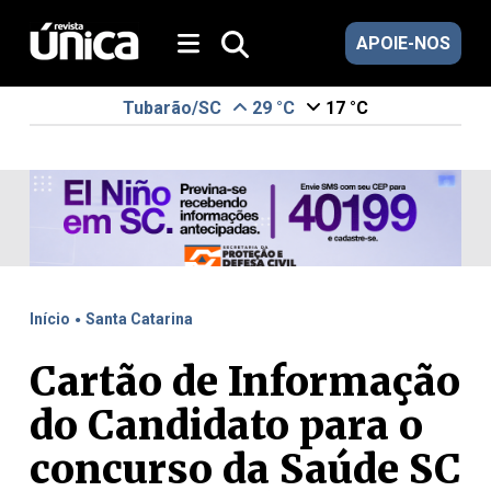
APOIE-NOS
Tubarão/SC
29 °C
17 °C
.
Início
Santa Catarina
Cartão de Informação
do Candidato para o
concurso da Saúde SC