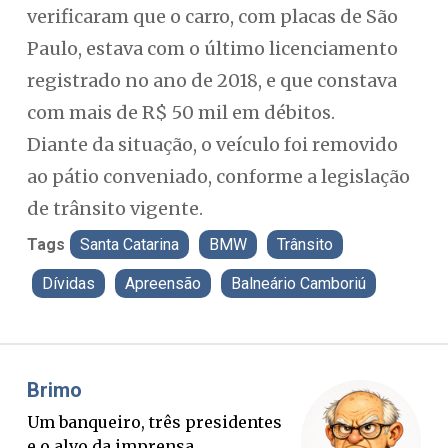
verificaram que o carro, com placas de São
Paulo, estava com o último licenciamento
registrado no ano de 2018, e que constava
com mais de R$ 50 mil em débitos.
Diante da situação, o veículo foi removido
ao pátio conveniado, conforme a legislação
de trânsito vigente.
Tags
Santa Catarina
BMW
Trânsito
Dívidas
Apreensão
Balneário Camboriú
Misael Elias
O Boato corre mais rápido que a
verdade. Mas quem paga a