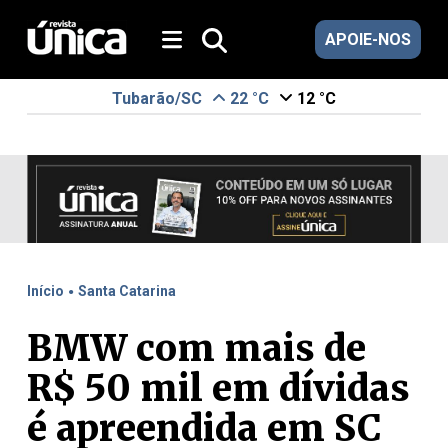
APOIE-NOS
Tubarão/SC
22 °C
12 °C
.
Início
Santa Catarina
BMW com mais de
R$ 50 mil em dívidas
é apreendida em SC