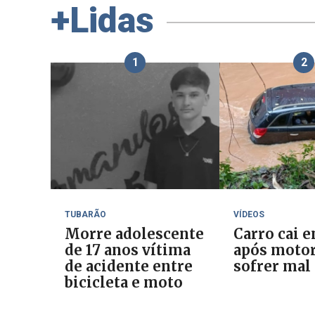
+Lidas
1
2
TUBARÃO
VÍDEOS
Morre adolescente
Carro cai e
de 17 anos vítima
após motor
de acidente entre
sofrer mal
bicicleta e moto