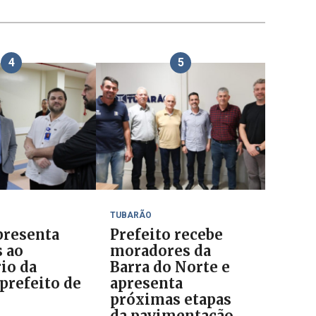
4
5
TUBARÃO
resenta
Prefeito recebe
s ao
moradores da
io da
Barra do Norte e
prefeito de
apresenta
o
próximas etapas
da pavimentação