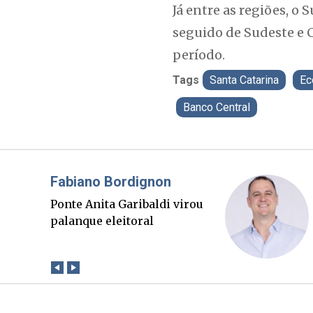
Já entre as regiões, o
seguido de Sudeste e 
período.
Tags
Santa Catarina
Ec
Banco Central
Misael Elias
O Boato corre mais rápido
que a verdade. Mas quem
paga a conta?