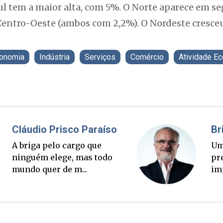
 Sul tem a maior alta, com 5%. O Norte aparece em 
Centro-Oeste (ambos com 2,2%). O Nordeste cresc
onomia
Indústria
Serviços
Comércio
Atividade E
Fabiano Bordignon
Cl
Ponte Anita Garibaldi virou
A 
palanque eleitoral
ni
mu