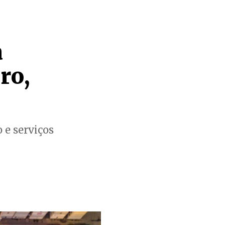
a
ro,
 e serviços