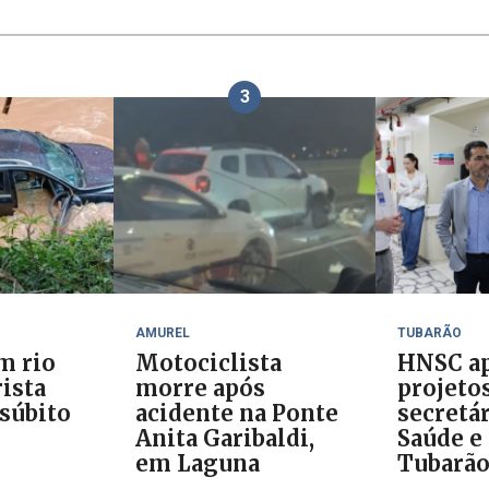
3
AMUREL
TUBARÃO
m rio
Motociclista
HNSC ap
ista
morre após
projeto
 súbito
acidente na Ponte
secretár
Anita Garibaldi,
Saúde e 
em Laguna
Tubarã