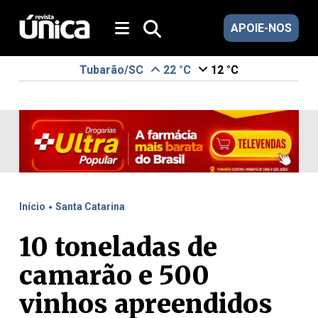
APOIE-NOS
Tubarão/SC
22 °C
12 °C
.
Início
Santa Catarina
10 toneladas de
camarão e 500
vinhos apreendidos