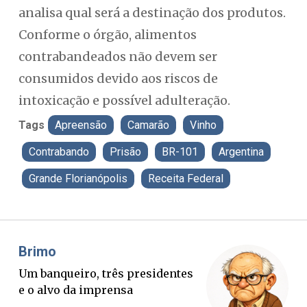
analisa qual será a destinação dos produtos.
Conforme o órgão, alimentos
contrabandeados não devem ser
consumidos devido aos riscos de
intoxicação e possível adulteração.
Tags
Apreensão
Camarão
Vinho
Contrabando
Prisão
BR-101
Argentina
Grande Florianópolis
Receita Federal
Misael Elias
O Boato corre mais rápido que a
P
verdade. Mas quem paga a
p
conta?